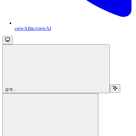
crewAIInc/crewAI
검색...