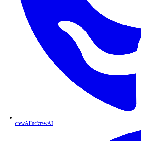
crewAIInc/crewAI