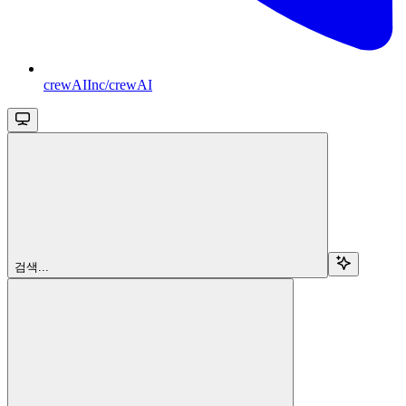
crewAIInc/crewAI
검색...