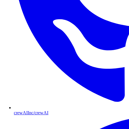
crewAIInc/crewAI