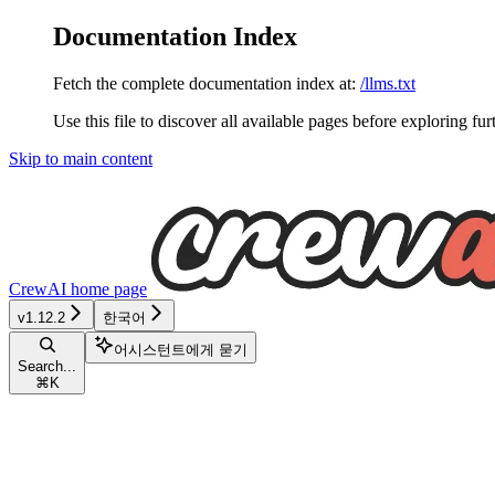
Documentation Index
Fetch the complete documentation index at:
/llms.txt
Use this file to discover all available pages before exploring fur
Skip to main content
CrewAI
home page
v1.12.2
한국어
어시스턴트에게 묻기
Search...
⌘
K