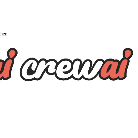
ther.