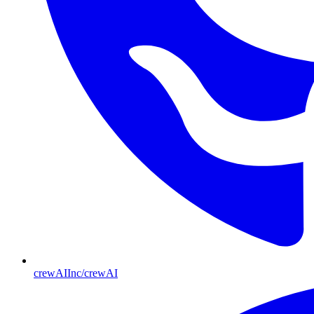
crewAIInc/crewAI