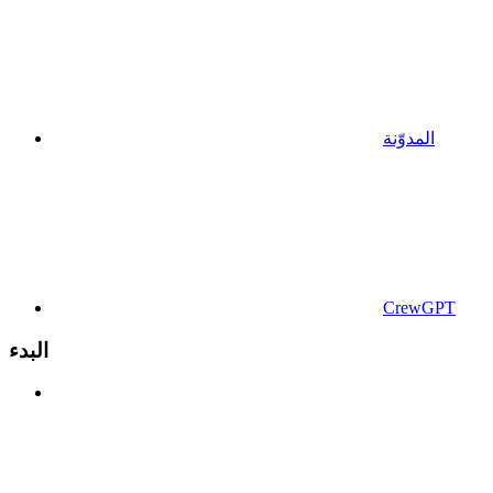
المدوّنة
CrewGPT
البدء