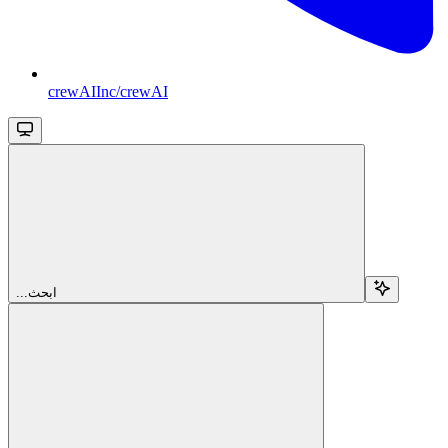
crewAIInc/crewAI
...ابحث