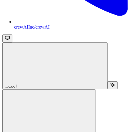
crewAIInc/crewAI
...ابحث