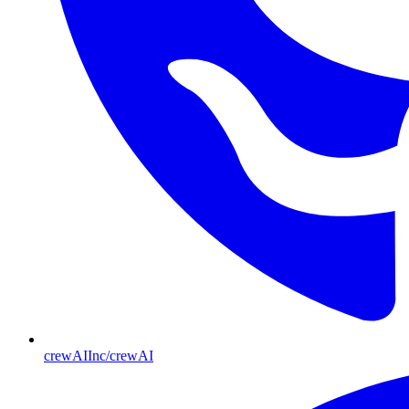
crewAIInc/crewAI