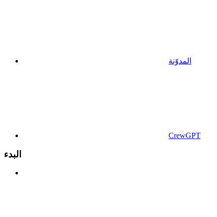
المدوّنة
CrewGPT
البدء