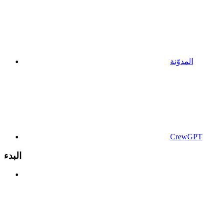
المدوّنة
CrewGPT
البدء