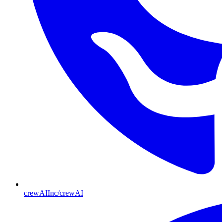
crewAIInc/crewAI