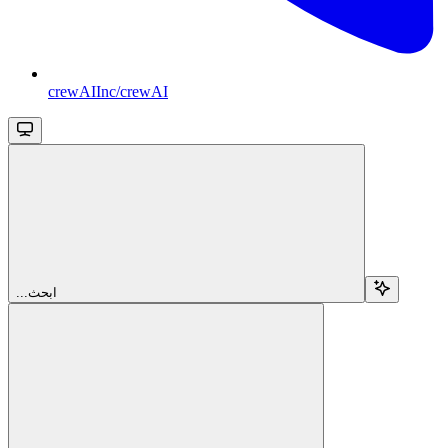
crewAIInc/crewAI
...ابحث