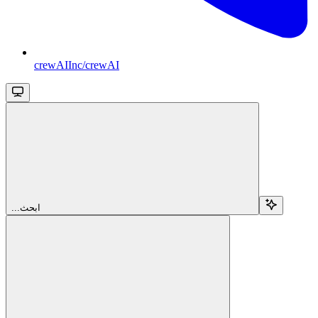
crewAIInc/crewAI
...ابحث