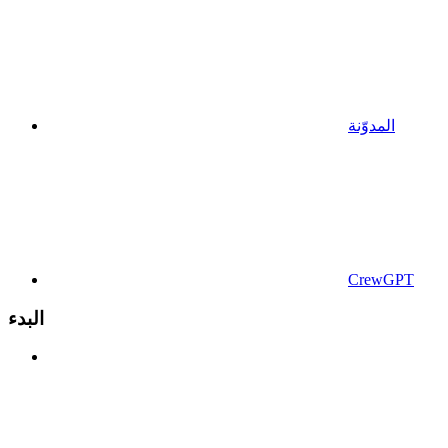
المدوّنة
CrewGPT
البدء