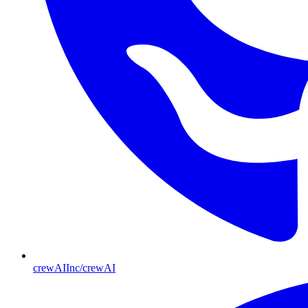
crewAIInc/crewAI