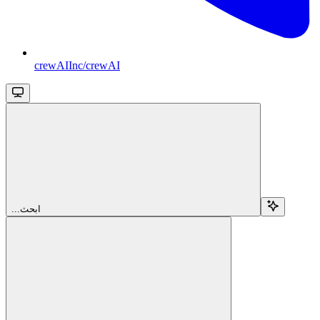
crewAIInc/crewAI
...ابحث