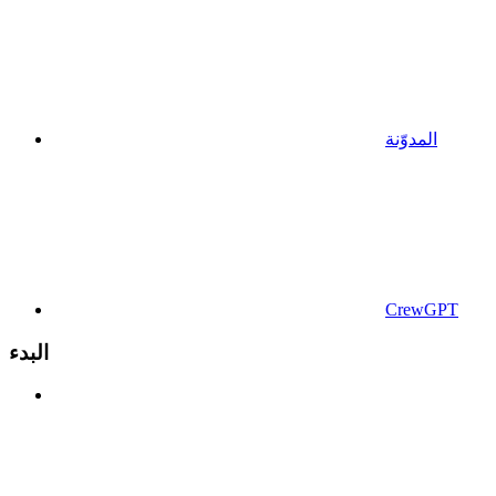
المدوّنة
CrewGPT
البدء