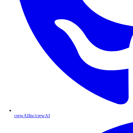
crewAIInc/crewAI