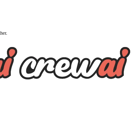
ther.