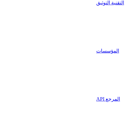
التقنية التوثيق
المؤسسات
API المرجع