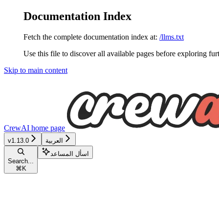
Documentation Index
Fetch the complete documentation index at:
/llms.txt
Use this file to discover all available pages before exploring fur
Skip to main content
CrewAI
home page
العربية
v1.13.0
اسأل المساعد
Search...
⌘
K