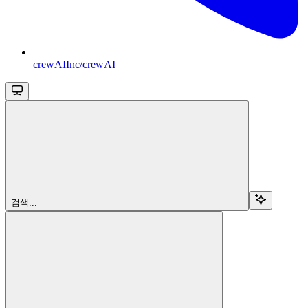
crewAIInc/crewAI
검색...