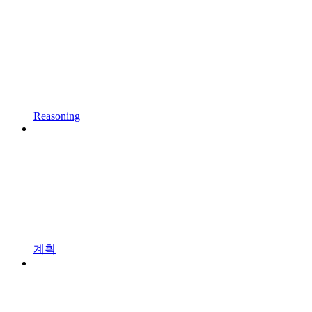
Reasoning
계획