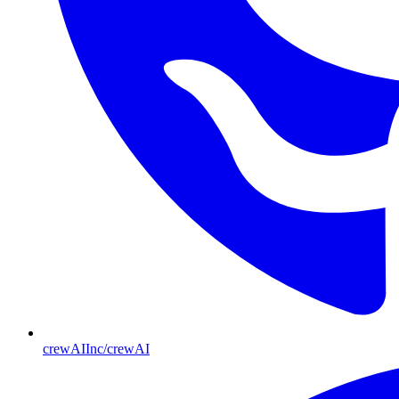
crewAIInc/crewAI