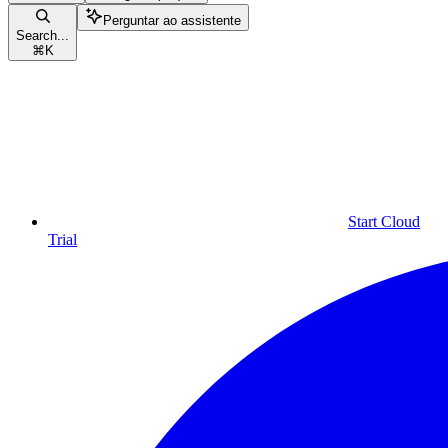
Perguntar ao assistente
Search...
⌘
K
Start Cloud
Trial