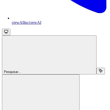
crewAIInc/crewAI
Pesquisar...