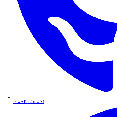
crewAIInc/crewAI