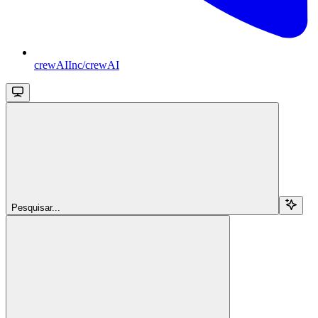
crewAIInc/crewAI
Pesquisar...