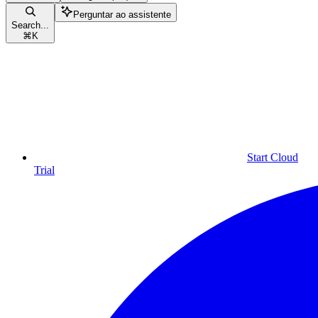
Perguntar ao assistente
Search...
⌘
K
Start Cloud
Trial