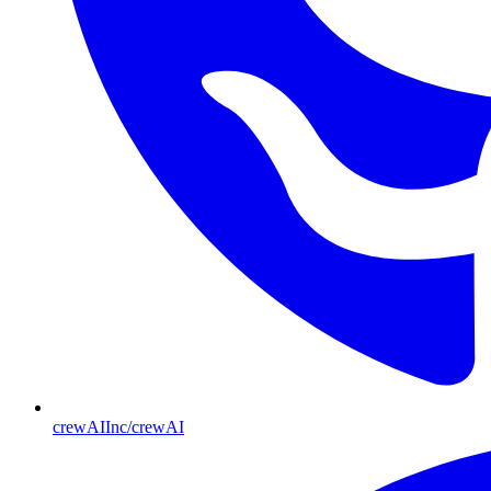
crewAIInc/crewAI