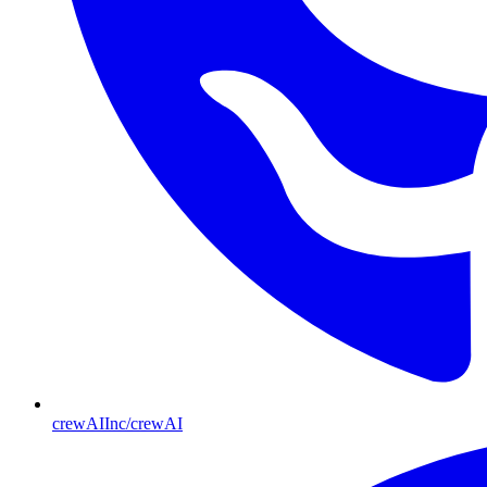
crewAIInc/crewAI