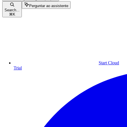
Perguntar ao assistente
Search...
⌘
K
Start Cloud
Trial