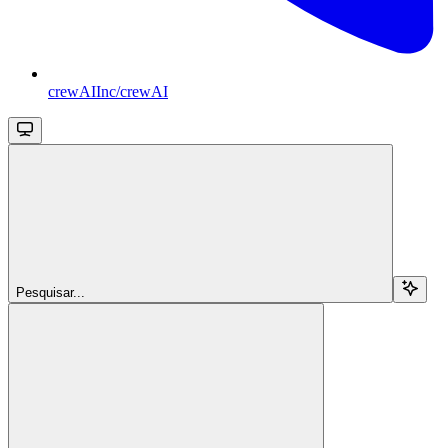
crewAIInc/crewAI
Pesquisar...