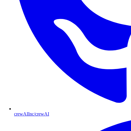
crewAIInc/crewAI