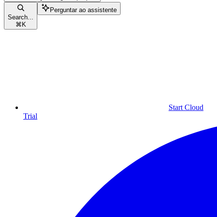
Perguntar ao assistente
Search...
⌘
K
Start Cloud
Trial