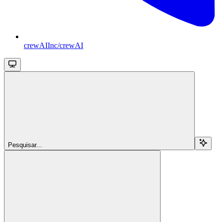
crewAIInc/crewAI
Pesquisar...