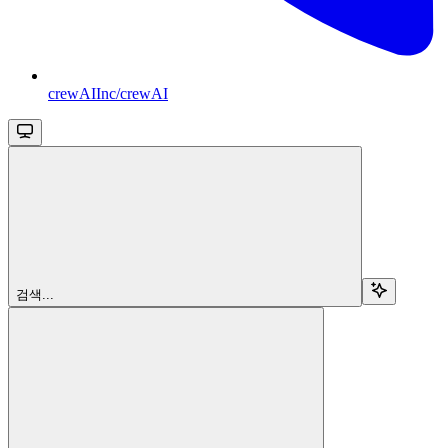
crewAIInc/crewAI
검색...