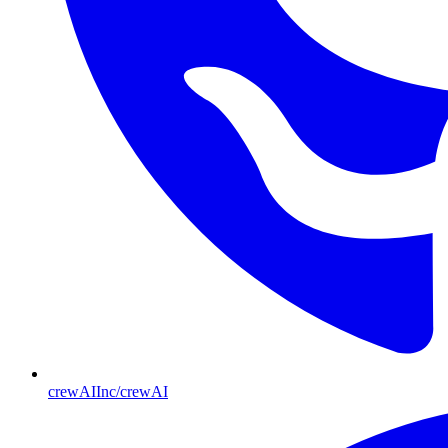
crewAIInc/crewAI