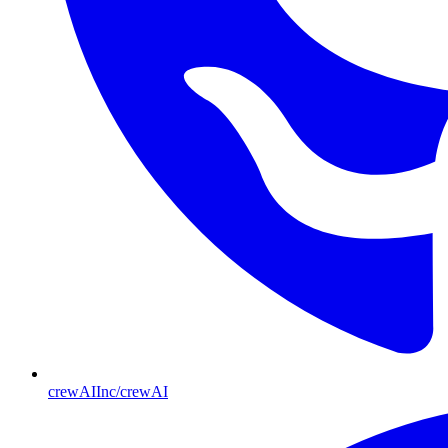
crewAIInc/crewAI