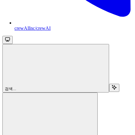
crewAIInc/crewAI
검색...