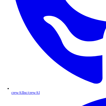
crewAIInc/crewAI