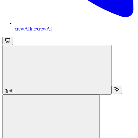
crewAIInc/crewAI
검색...