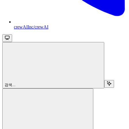
crewAIInc/crewAI
검색...