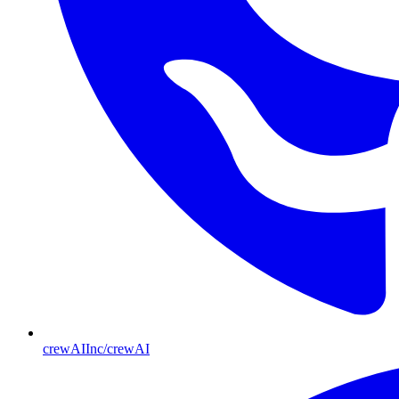
crewAIInc/crewAI