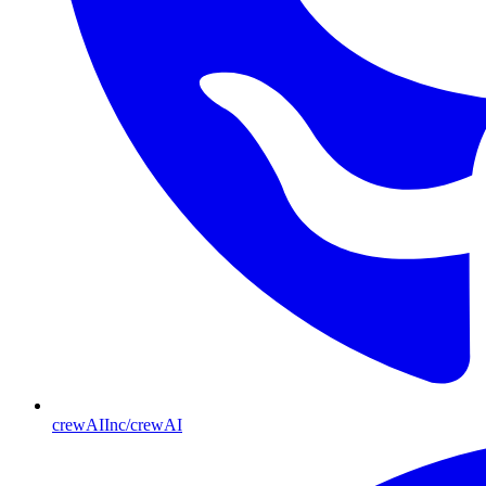
crewAIInc/crewAI