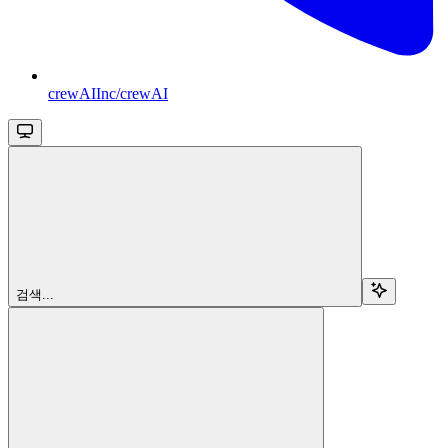
crewAIInc/crewAI
검색...