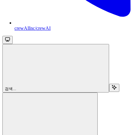
crewAIInc/crewAI
검색...