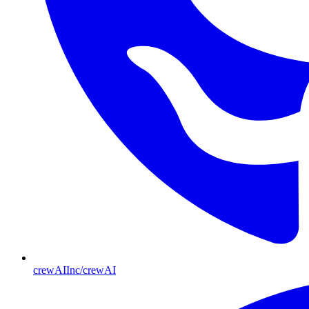
crewAIInc/crewAI