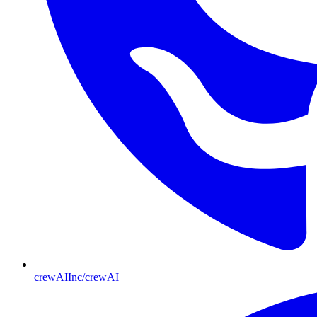
crewAIInc/crewAI