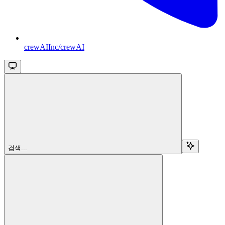
crewAIInc/crewAI
검색...