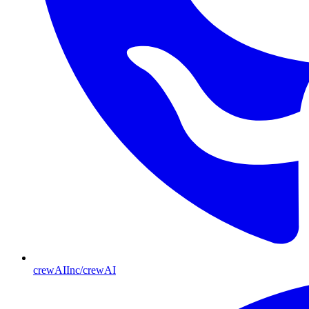
crewAIInc/crewAI