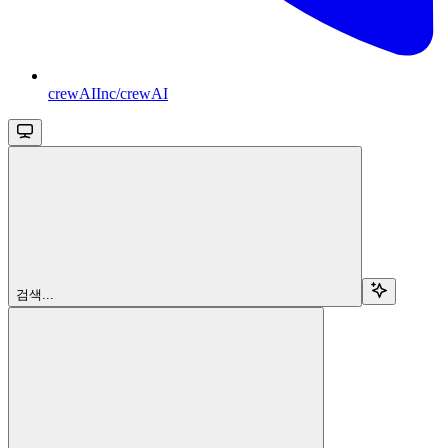
crewAIInc/crewAI
검색...