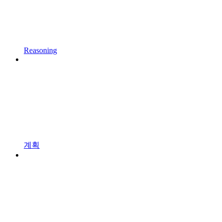
Reasoning
계획