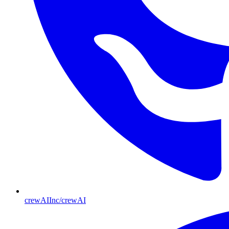
crewAIInc/crewAI