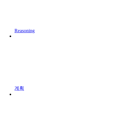
Reasoning
계획