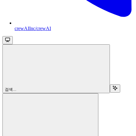
crewAIInc/crewAI
검색...