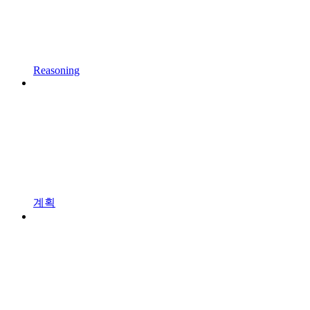
Reasoning
계획