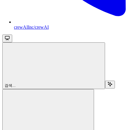
crewAIInc/crewAI
검색...