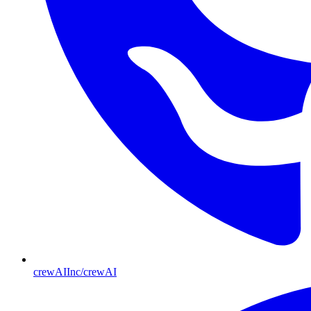
crewAIInc/crewAI