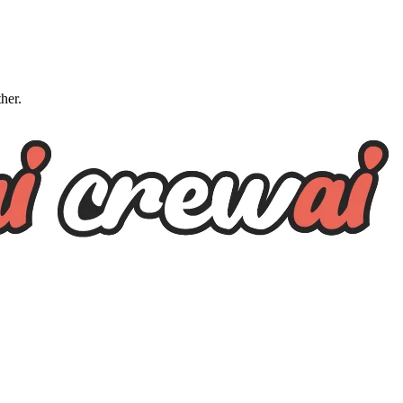
ther.