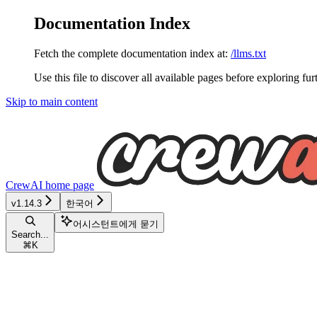
Documentation Index
Fetch the complete documentation index at:
/llms.txt
Use this file to discover all available pages before exploring fur
Skip to main content
CrewAI
home page
v1.14.3
한국어
어시스턴트에게 묻기
Search...
⌘
K