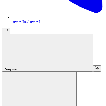
crewAIInc/crewAI
Pesquisar...