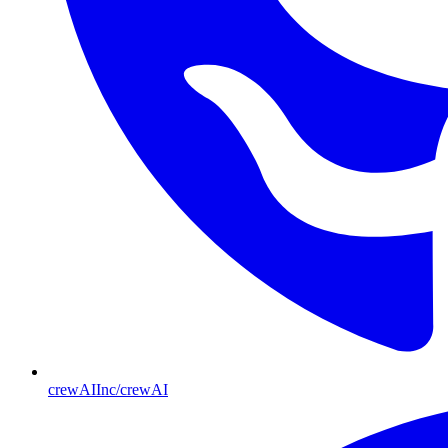
crewAIInc/crewAI