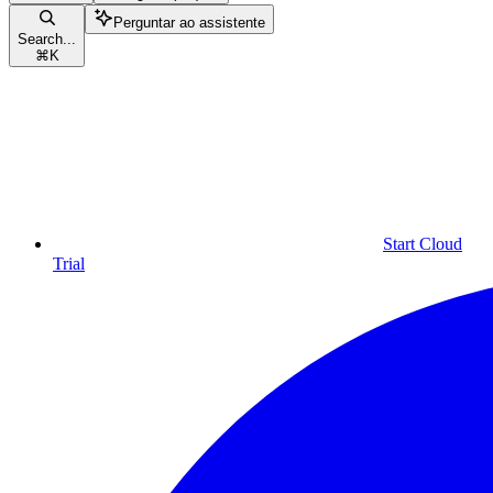
Perguntar ao assistente
Search...
⌘
K
Start Cloud
Trial