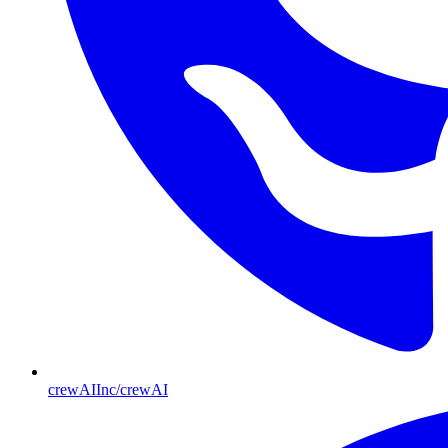
crewAIInc/crewAI