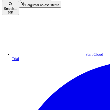
Perguntar ao assistente
Search...
⌘
K
Start Cloud
Trial