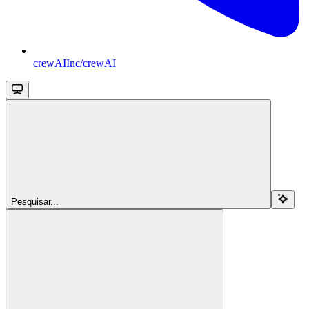
crewAIInc/crewAI
Pesquisar...