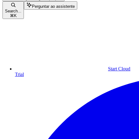
Perguntar ao assistente
Search...
⌘
K
Start Cloud
Trial