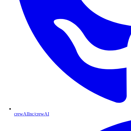
crewAIInc/crewAI