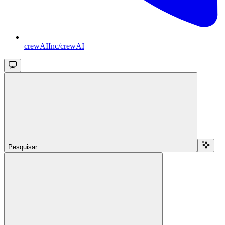
crewAIInc/crewAI
Pesquisar...