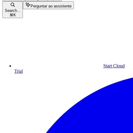
Perguntar ao assistente
Search...
⌘
K
Start Cloud
Trial