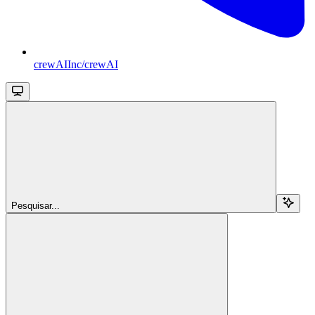
crewAIInc/crewAI
Pesquisar...