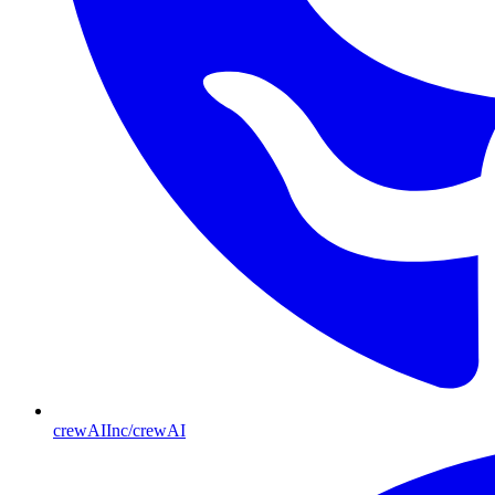
crewAIInc/crewAI