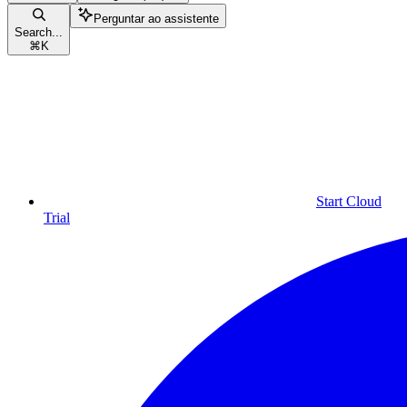
Perguntar ao assistente
Search...
⌘
K
Start Cloud
Trial