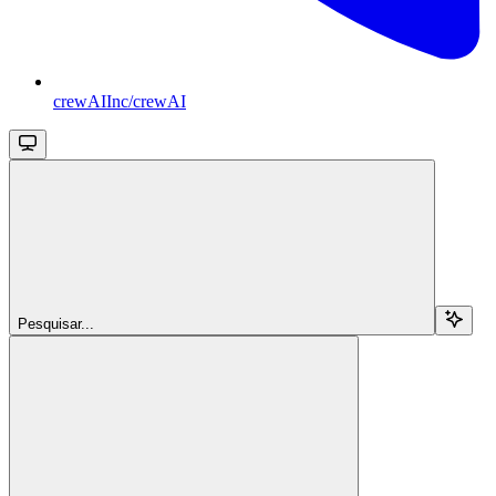
crewAIInc/crewAI
Pesquisar...