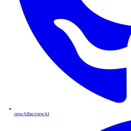
crewAIInc/crewAI