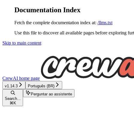
Documentation Index
Fetch the complete documentation index at:
/llms.txt
Use this file to discover all available pages before exploring fur
Skip to main content
CrewAI
home page
v1.14.3
Português (BR)
Perguntar ao assistente
Search...
⌘
K