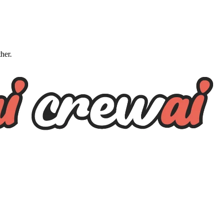
ther.