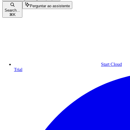
Perguntar ao assistente
Search...
⌘
K
Start Cloud
Trial