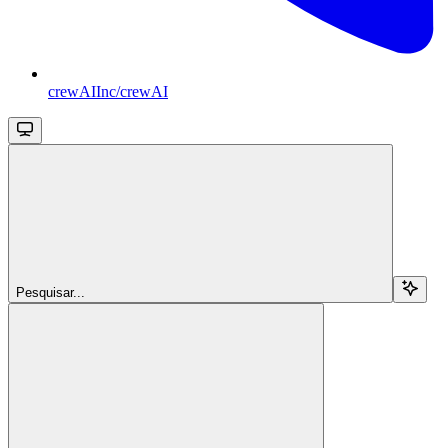
crewAIInc/crewAI
Pesquisar...