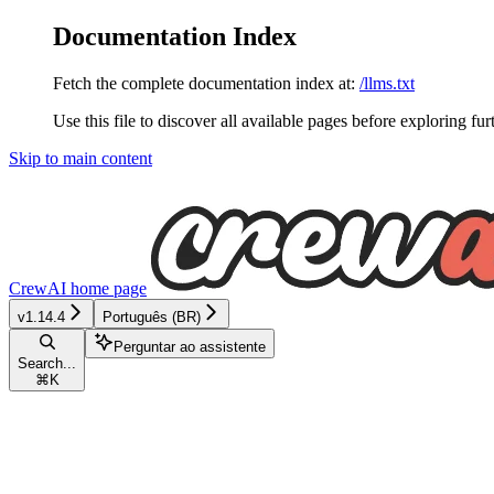
Documentation Index
Fetch the complete documentation index at:
/llms.txt
Use this file to discover all available pages before exploring fur
Skip to main content
CrewAI
home page
v1.14.4
Português (BR)
Perguntar ao assistente
Search...
⌘
K