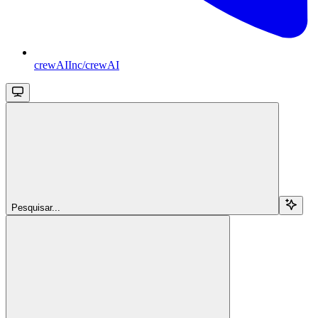
crewAIInc/crewAI
Pesquisar...