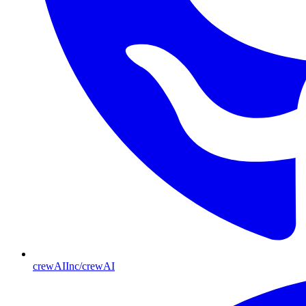
crewAIInc/crewAI