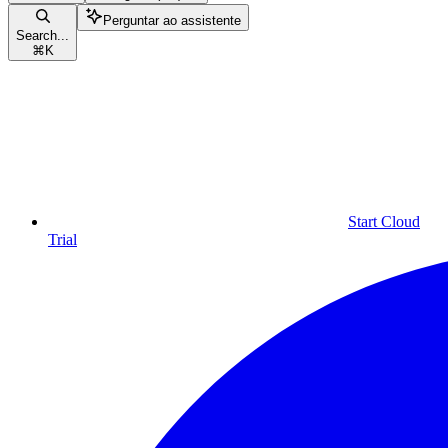
Perguntar ao assistente
Search...
⌘
K
Start Cloud
Trial