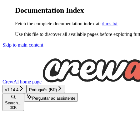
Documentation Index
Fetch the complete documentation index at:
/llms.txt
Use this file to discover all available pages before exploring fur
Skip to main content
CrewAI
home page
v1.14.4
Português (BR)
Perguntar ao assistente
Search...
⌘
K