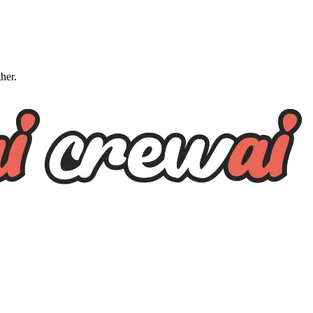
ther.