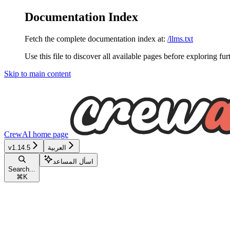
Documentation Index
Fetch the complete documentation index at:
/llms.txt
Use this file to discover all available pages before exploring fur
Skip to main content
CrewAI
home page
العربية
v1.14.5
اسأل المساعد
Search...
⌘
K