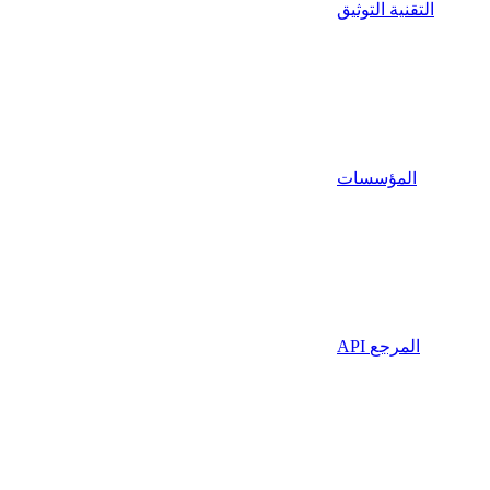
التقنية التوثيق
المؤسسات
API المرجع