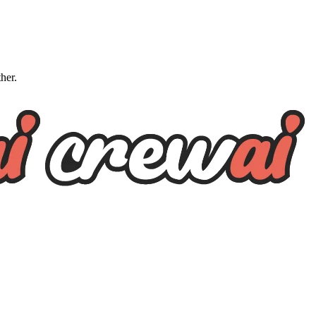
ther.