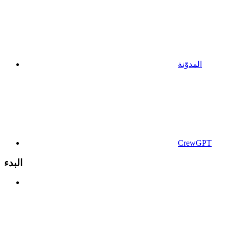
المدوّنة
CrewGPT
البدء