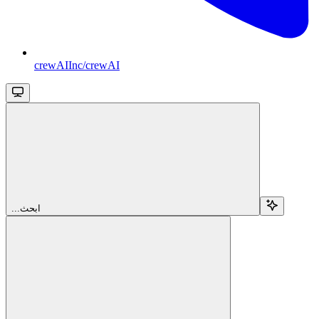
crewAIInc/crewAI
...ابحث