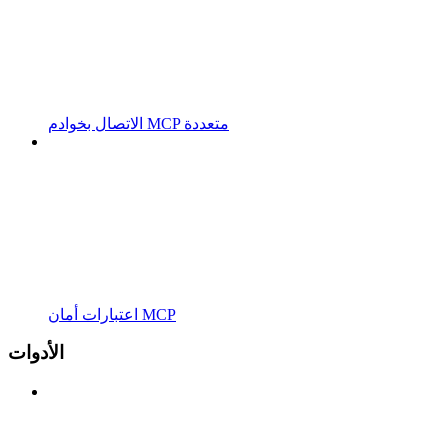
الاتصال بخوادم MCP متعددة
اعتبارات أمان MCP
الأدوات