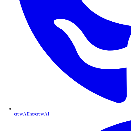
crewAIInc/crewAI