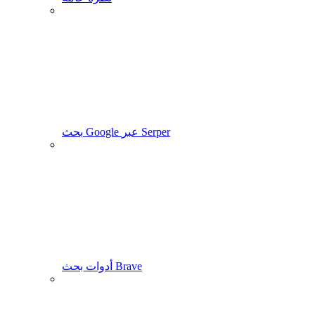
بحث Google عبر Serper
أدوات بحث Brave