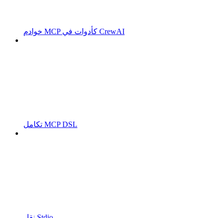
خوادم MCP كأدوات في CrewAI
تكامل MCP DSL
نقل Stdio