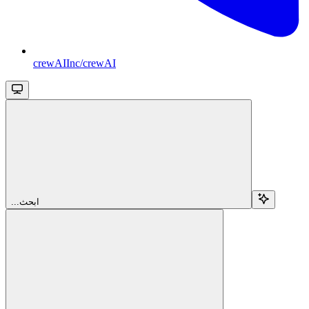
crewAIInc/crewAI
...ابحث