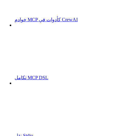
خوادم MCP كأدوات في CrewAI
تكامل MCP DSL
نقل Stdio