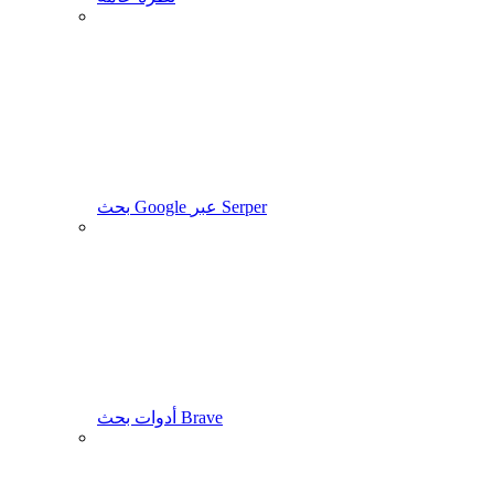
بحث Google عبر Serper
أدوات بحث Brave