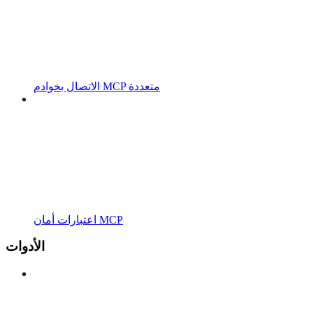
الاتصال بخوادم MCP متعددة
اعتبارات أمان MCP
الأدوات