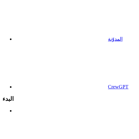
المدوّنة
CrewGPT
البدء