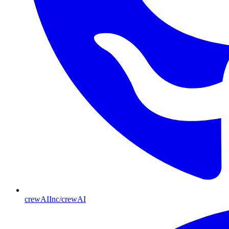
crewAIInc/crewAI