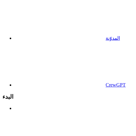
المدوّنة
CrewGPT
البدء