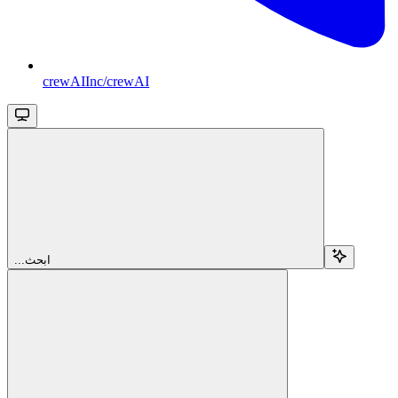
crewAIInc/crewAI
...ابحث