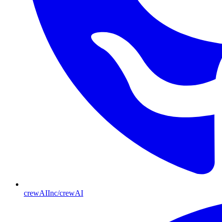
crewAIInc/crewAI