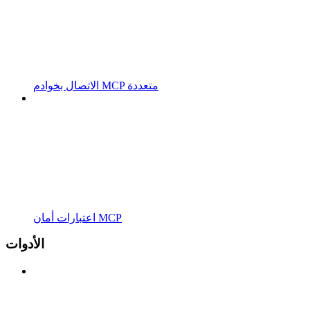
الاتصال بخوادم MCP متعددة
اعتبارات أمان MCP
الأدوات