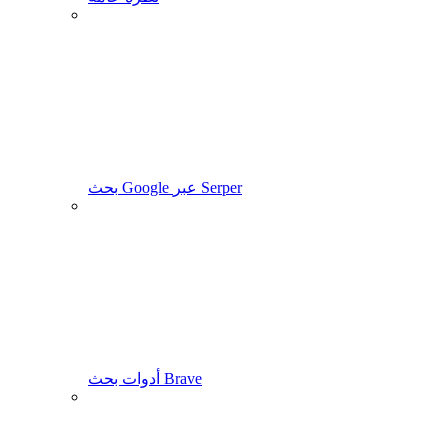
بحث Google عبر Serper
أدوات بحث Brave