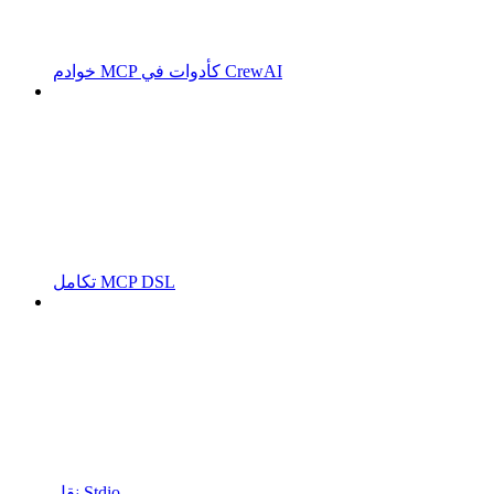
خوادم MCP كأدوات في CrewAI
تكامل MCP DSL
نقل Stdio