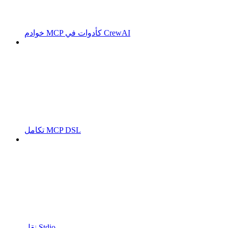
خوادم MCP كأدوات في CrewAI
تكامل MCP DSL
نقل Stdio