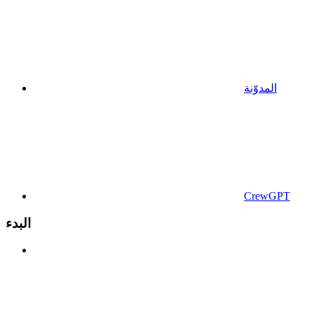
المدوّنة
CrewGPT
البدء