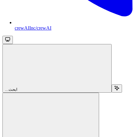
crewAIInc/crewAI
...ابحث