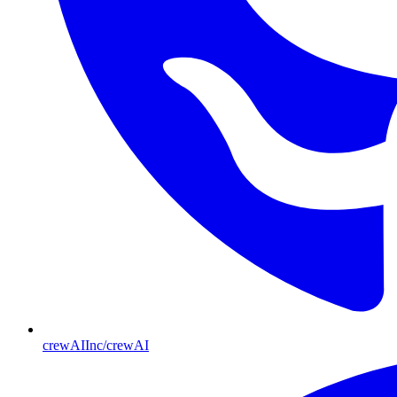
crewAIInc/crewAI