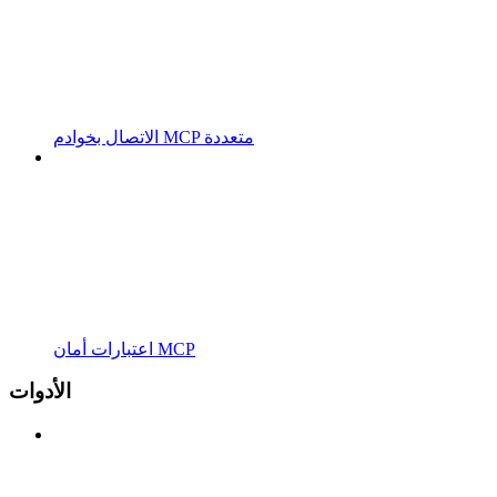
الاتصال بخوادم MCP متعددة
اعتبارات أمان MCP
الأدوات