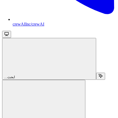
crewAIInc/crewAI
...ابحث