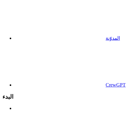
المدوّنة
CrewGPT
البدء