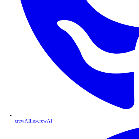
crewAIInc/crewAI