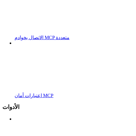
الاتصال بخوادم MCP متعددة
اعتبارات أمان MCP
الأدوات