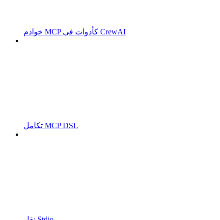
خوادم MCP كأدوات في CrewAI
تكامل MCP DSL
نقل Stdio