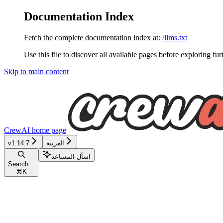
Documentation Index
Fetch the complete documentation index at:
/llms.txt
Use this file to discover all available pages before exploring fur
Skip to main content
CrewAI
home page
v1.14.7
العربية
اسأل المساعد
Search...
⌘
K