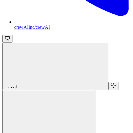
crewAIInc/crewAI
...ابحث