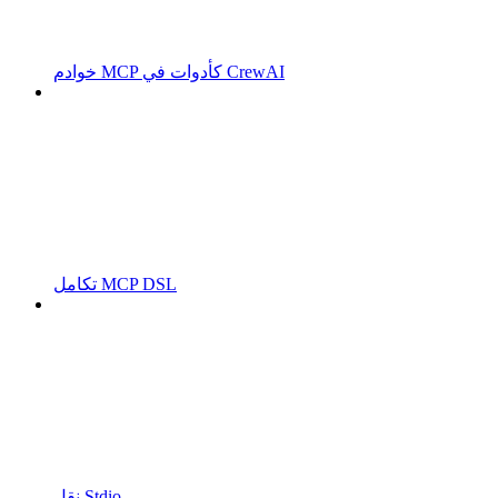
خوادم MCP كأدوات في CrewAI
تكامل MCP DSL
نقل Stdio