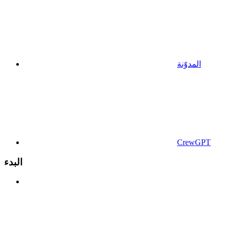
المدوّنة
CrewGPT
البدء