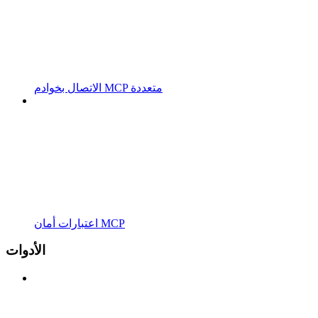
الاتصال بخوادم MCP متعددة
اعتبارات أمان MCP
الأدوات