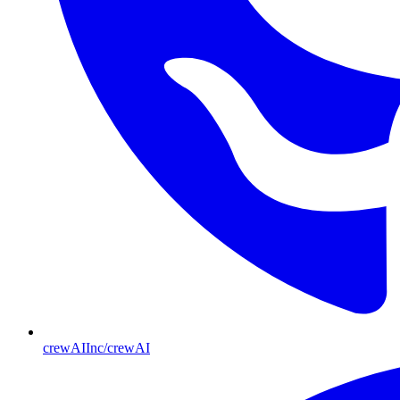
crewAIInc/crewAI