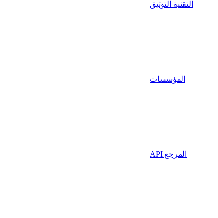
التقنية التوثيق
المؤسسات
API المرجع