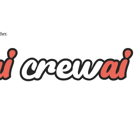
ther.