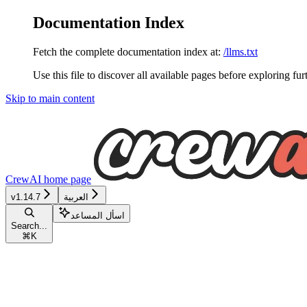
Documentation Index
Fetch the complete documentation index at:
/llms.txt
Use this file to discover all available pages before exploring fur
Skip to main content
CrewAI
home page
العربية
v1.14.7
اسأل المساعد
Search...
⌘
K