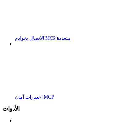
الاتصال بخوادم MCP متعددة
اعتبارات أمان MCP
الأدوات