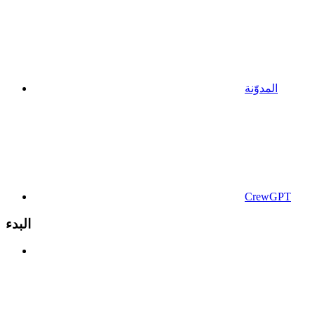
المدوّنة
CrewGPT
البدء