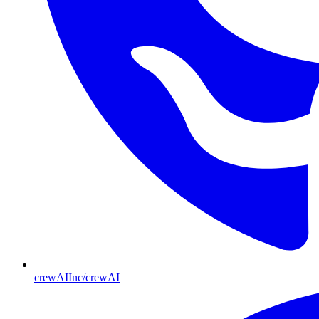
crewAIInc/crewAI