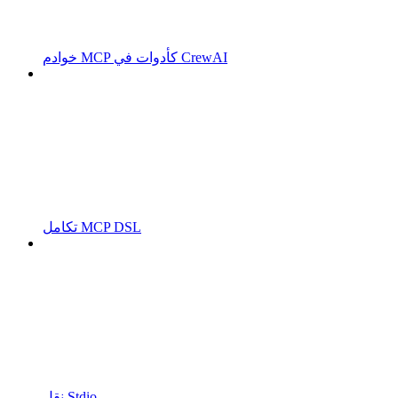
خوادم MCP كأدوات في CrewAI
تكامل MCP DSL
نقل Stdio