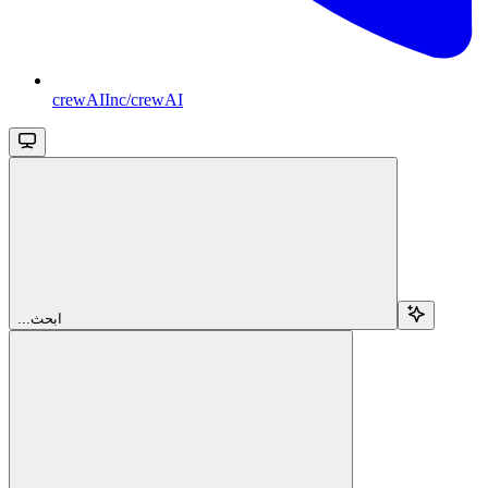
crewAIInc/crewAI
...ابحث