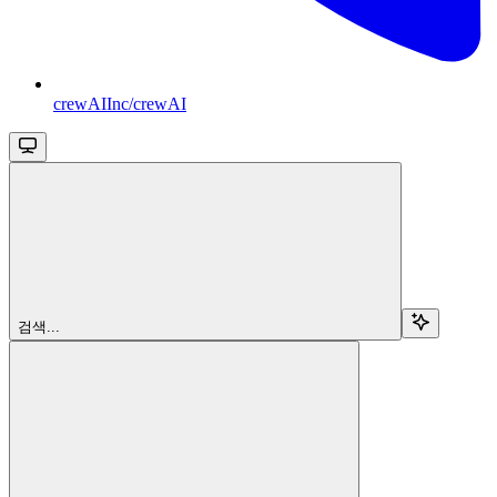
crewAIInc/crewAI
검색...