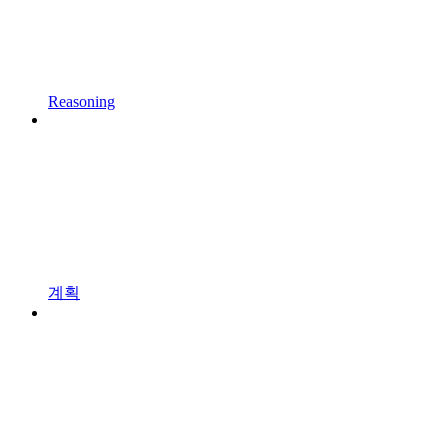
Reasoning
계획