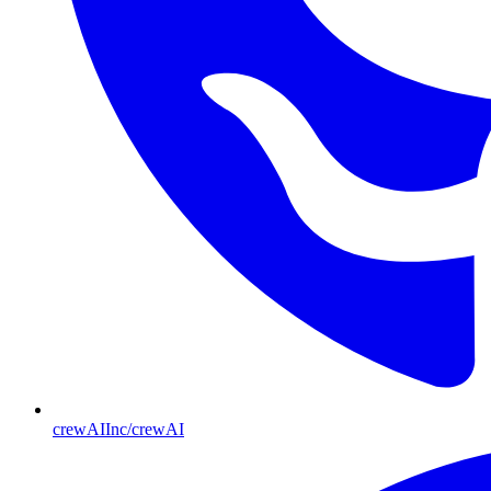
crewAIInc/crewAI