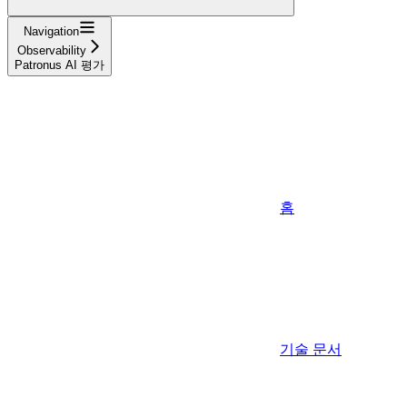
Navigation
Observability
Patronus AI 평가
홈
기술 문서