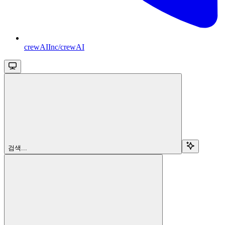
crewAIInc/crewAI
검색...