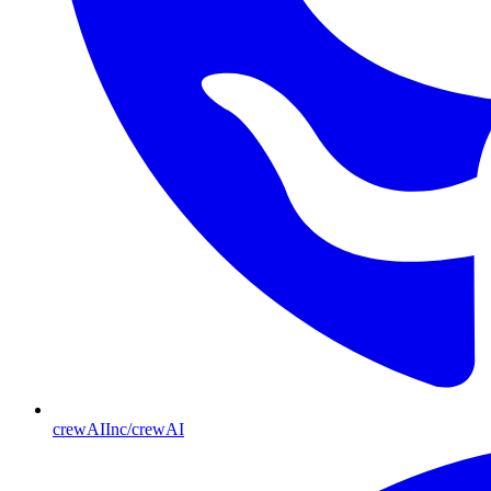
crewAIInc/crewAI