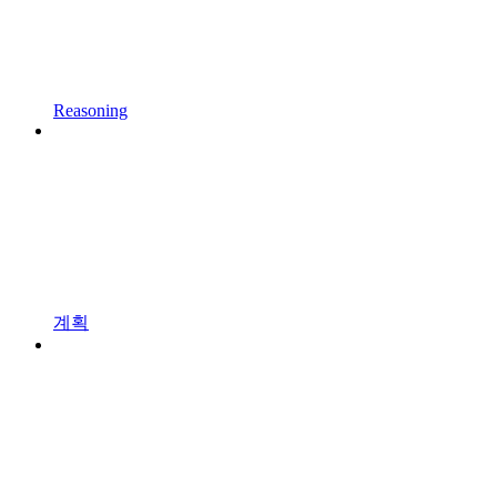
Reasoning
계획