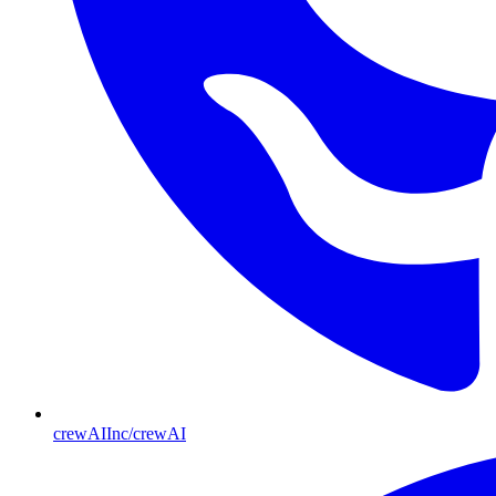
crewAIInc/crewAI