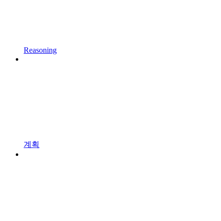
Reasoning
계획