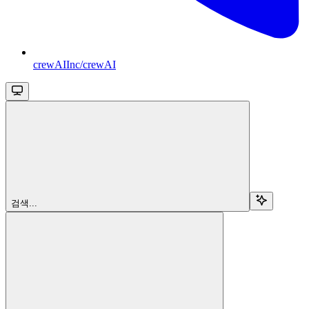
crewAIInc/crewAI
검색...