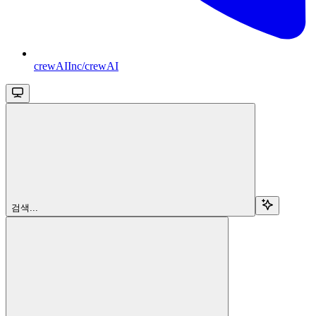
crewAIInc/crewAI
검색...