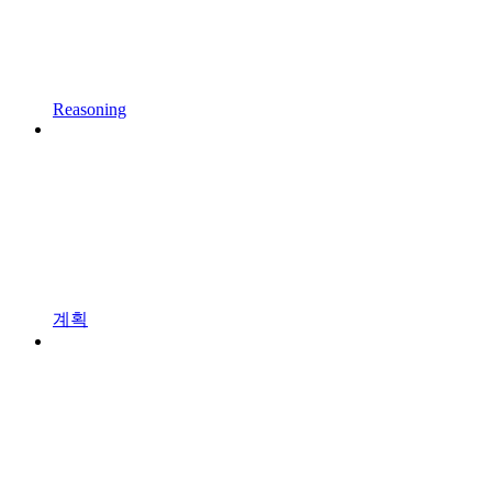
Reasoning
계획