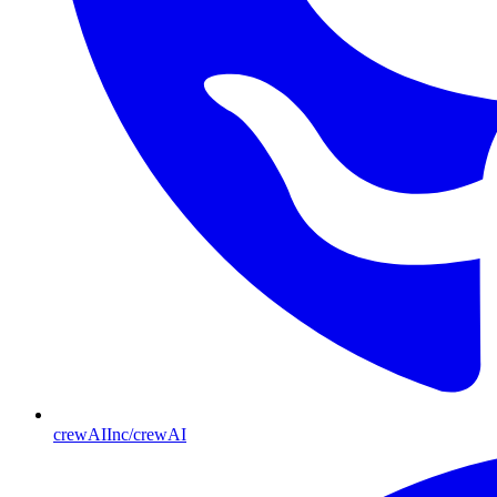
crewAIInc/crewAI