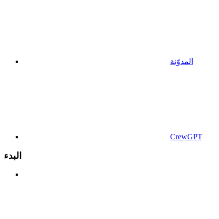
المدوّنة
CrewGPT
البدء