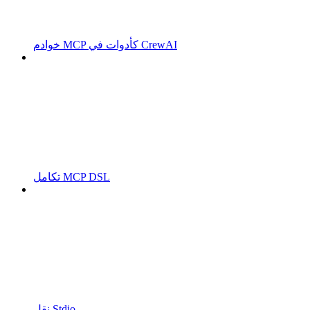
خوادم MCP كأدوات في CrewAI
تكامل MCP DSL
نقل Stdio