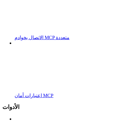
الاتصال بخوادم MCP متعددة
اعتبارات أمان MCP
الأدوات