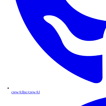
crewAIInc/crewAI