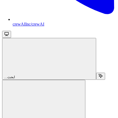
crewAIInc/crewAI
...ابحث